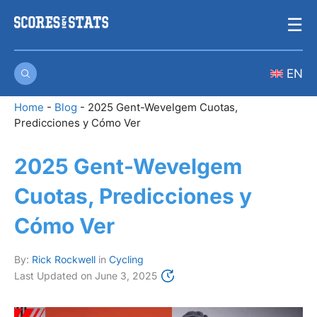
Skip
☰
to
content
EN
Home
-
Blog
-
2025 Gent-Wevelgem Cuotas,
Predicciones y Cómo Ver
2025 Gent-Wevelgem
Cuotas, Predicciones y
Cómo Ver
By:
Rick Rockwell
in
Cycling
Last Updated on
June 3, 2025