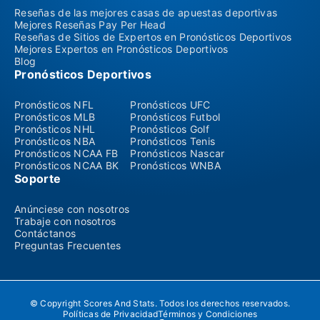
Reseñas de las mejores casas de apuestas deportivas
Mejores Reseñas Pay Per Head
Reseñas de Sitios de Expertos en Pronósticos Deportivos
Mejores Expertos en Pronósticos Deportivos
Blog
Pronósticos Deportivos
Pronósticos NFL
Pronósticos UFC
Pronósticos MLB
Pronósticos Futbol
Pronósticos NHL
Pronósticos Golf
Pronósticos NBA
Pronósticos Tenis
Pronósticos NCAA FB
Pronósticos Nascar
Pronósticos NCAA BK
Pronósticos WNBA
Soporte
Anúnciese con nosotros
Trabaje con nosotros
Contáctanos
Preguntas Frecuentes
© Copyright Scores And Stats. Todos los derechos reservados.
Políticas de Privacidad
Términos y Condiciones