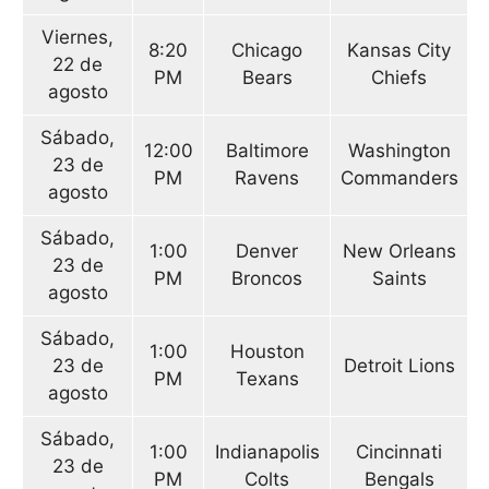
Viernes,
8:20
Chicago
Kansas City
22 de
PM
Bears
Chiefs
agosto
Sábado,
12:00
Baltimore
Washington
23 de
PM
Ravens
Commanders
agosto
Sábado,
1:00
Denver
New Orleans
23 de
PM
Broncos
Saints
agosto
Sábado,
1:00
Houston
23 de
Detroit Lions
PM
Texans
agosto
Sábado,
1:00
Indianapolis
Cincinnati
23 de
PM
Colts
Bengals