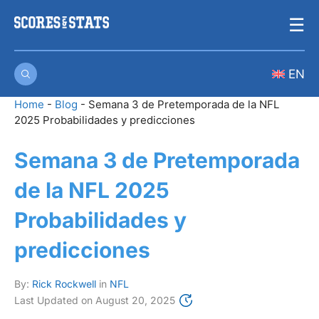
Skip
☰
to
content
EN
Home
-
Blog
-
Semana 3 de Pretemporada de la NFL
2025 Probabilidades y predicciones
Semana 3 de Pretemporada
de la NFL 2025
Probabilidades y
predicciones
By:
Rick Rockwell
in
NFL
Last Updated on
August 20, 2025