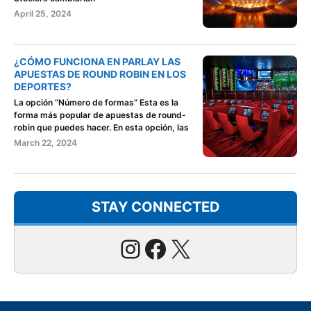
April 25, 2024
¿CÓMO FUNCIONA EN PARLAY LAS
APUESTAS DE ROUND ROBIN EN LOS
DEPORTES?
La opción “Número de formas” Esta es la
forma más popular de apuestas de round-
robin que puedes hacer. En esta opción, las
March 22, 2024
STAY CONNECTED
Instagram
Facebook
X