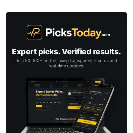
Expert picks. Verified results.
Join 50,000+ bettors using transparent records and
real-time updates.