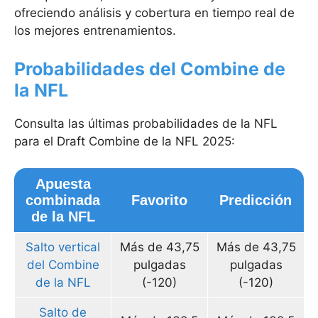
ofreciendo análisis y cobertura en tiempo real de
los mejores entrenamientos.
Probabilidades del Combine de
la NFL
Consulta las últimas probabilidades de la NFL
para el Draft Combine de la NFL 2025:
Apuesta
combinada
Favorito
Predicción
de la NFL
Salto vertical
Más de 43,75
Más de 43,75
del Combine
pulgadas
pulgadas
de la NFL
(-120)
(-120)
Salto de