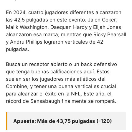
En 2024, cuatro jugadores diferentes alcanzaron
las 42,5 pulgadas en este evento. Jalen Coker,
Malik Washington, Daequan Hardy y Elijah Jones
alcanzaron esa marca, mientras que Ricky Pearsall
y Andru Phillips lograron verticales de 42
pulgadas.
Busca un receptor abierto o un back defensivo
que tenga buenas calificaciones aquí. Estos
suelen ser los jugadores más atléticos del
Combine, y tener una buena vertical es crucial
para alcanzar el éxito en la NFL. Este año, el
récord de Sensabaugh finalmente se romperá.
Apuesta: Más de 43,75 pulgadas (-120)