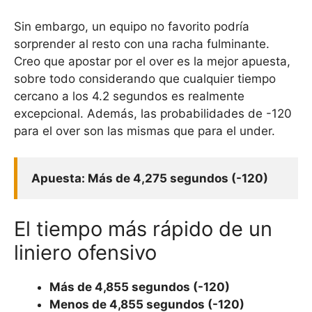
Sin embargo, un equipo no favorito podría
sorprender al resto con una racha fulminante.
Creo que apostar por el over es la mejor apuesta,
sobre todo considerando que cualquier tiempo
cercano a los 4.2 segundos es realmente
excepcional. Además, las probabilidades de -120
para el over son las mismas que para el under.
Apuesta: Más de 4,275 segundos (-120)
El tiempo más rápido de un
liniero ofensivo
Más de 4,855 segundos (-120)
Menos de 4,855 segundos (-120)