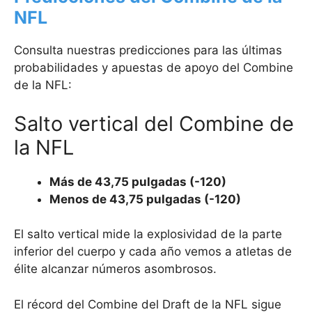
NFL
Consulta nuestras predicciones para las últimas
probabilidades y apuestas de apoyo del Combine
de la NFL:
Salto vertical del Combine de
la NFL
Más de 43,75 pulgadas (-120)
Menos de 43,75 pulgadas (-120)
El salto vertical mide la explosividad de la parte
inferior del cuerpo y cada año vemos a atletas de
élite alcanzar números asombrosos.
El récord del Combine del Draft de la NFL sigue