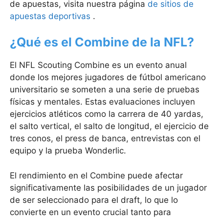
de apuestas, visita nuestra página
de sitios de
apuestas deportivas
.
¿Qué es el Combine de la NFL?
El NFL Scouting Combine es un evento anual
donde los mejores jugadores de fútbol americano
universitario se someten a una serie de pruebas
físicas y mentales. Estas evaluaciones incluyen
ejercicios atléticos como la carrera de 40 yardas,
el salto vertical, el salto de longitud, el ejercicio de
tres conos, el press de banca, entrevistas con el
equipo y la prueba Wonderlic.
El rendimiento en el Combine puede afectar
significativamente las posibilidades de un jugador
de ser seleccionado para el draft, lo que lo
convierte en un evento crucial tanto para