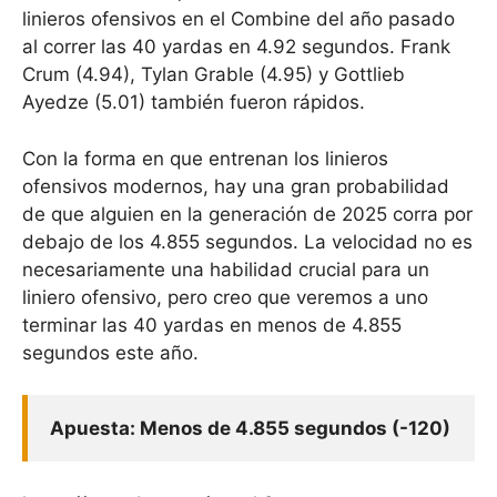
linieros ofensivos en el Combine del año pasado
al correr las 40 yardas en 4.92 segundos. Frank
Crum (4.94), Tylan Grable (4.95) y Gottlieb
Ayedze (5.01) también fueron rápidos.
Con la forma en que entrenan los linieros
ofensivos modernos, hay una gran probabilidad
de que alguien en la generación de 2025 corra por
debajo de los 4.855 segundos. La velocidad no es
necesariamente una habilidad crucial para un
liniero ofensivo, pero creo que veremos a uno
terminar las 40 yardas en menos de 4.855
segundos este año.
Apuesta: Menos de 4.855 segundos (-120)