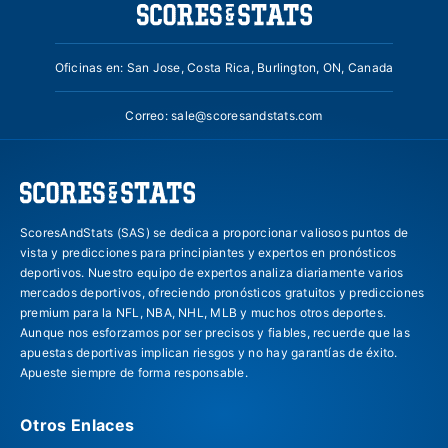
Oficinas en: San Jose, Costa Rica, Burlington, ON, Canada
Correo:
sale@scoresandstats.com
ScoresAndStats (SAS) se dedica a proporcionar valiosos puntos de
vista y predicciones para principiantes y expertos en pronósticos
deportivos. Nuestro equipo de expertos analiza diariamente varios
mercados deportivos, ofreciendo pronósticos gratuitos y predicciones
premium para la NFL, NBA, NHL, MLB y muchos otros deportes.
Aunque nos esforzamos por ser precisos y fiables, recuerde que las
apuestas deportivas implican riesgos y no hay garantías de éxito.
Apueste siempre de forma responsable.
Otros Enlaces