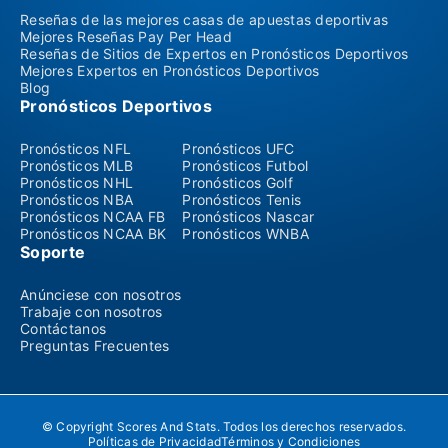
Reseñas de las mejores casas de apuestas deportivas
Mejores Reseñas Pay Per Head
Reseñas de Sitios de Expertos en Pronósticos Deportivos
Mejores Expertos en Pronósticos Deportivos
Blog
Pronósticos Deportivos
Pronósticos NFL
Pronósticos UFC
Pronósticos MLB
Pronósticos Futbol
Pronósticos NHL
Pronósticos Golf
Pronósticos NBA
Pronósticos Tenis
Pronósticos NCAA FB
Pronósticos Nascar
Pronósticos NCAA BK
Pronósticos WNBA
Soporte
Anúnciese con nosotros
Trabaje con nosotros
Contáctanos
Preguntas Frecuentes
© Copyright Scores And Stats. Todos los derechos reservados.
Políticas de Privacidad
Términos y Condiciones