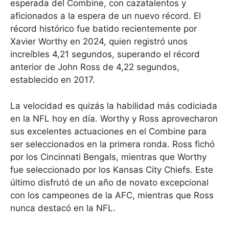
esperada del Combine, con cazatalentos y
aficionados a la espera de un nuevo récord. El
récord histórico fue batido recientemente por
Xavier Worthy en 2024, quien registró unos
increíbles 4,21 segundos, superando el récord
anterior de John Ross de 4,22 segundos,
establecido en 2017.
La velocidad es quizás la habilidad más codiciada
en la NFL hoy en día. Worthy y Ross aprovecharon
sus excelentes actuaciones en el Combine para
ser seleccionados en la primera ronda. Ross fichó
por los Cincinnati Bengals, mientras que Worthy
fue seleccionado por los Kansas City Chiefs. Este
último disfrutó de un año de novato excepcional
con los campeones de la AFC, mientras que Ross
nunca destacó en la NFL.