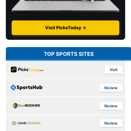
Visit PicksToday →
TOP SPORTS SITES
Visit
Review
Review
Review