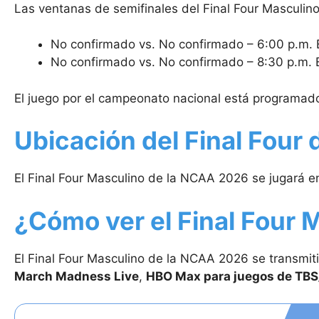
Las ventanas de semifinales del Final Four Masculin
No confirmado vs. No confirmado – 6:00 p.m. 
No confirmado vs. No confirmado – 8:30 p.m. 
El juego por el campeonato nacional está programado 
Ubicación del Final Four
El Final Four Masculino de la NCAA 2026 se jugará e
¿Cómo ver el Final Four 
El Final Four Masculino de la NCAA 2026 se transmit
March Madness Live
,
HBO Max para juegos de TB