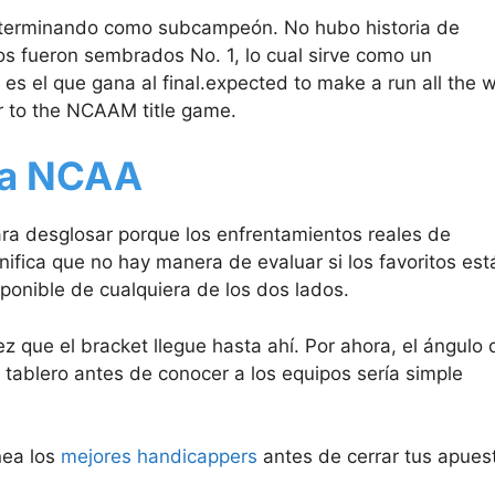
on terminando como subcampeón. No hubo historia de
pos fueron sembrados No. 1, lo cual sirve como un
 es el que gana al final.expected to make a run all the 
or to the NCAAM title game.
 la NCAA
ara desglosar porque los enfrentamientos reales de
nifica que no hay manera de evaluar si los favoritos est
sponible de cualquiera de los dos lados.
z que el bracket llegue hasta ahí. Por ahora, el ángulo 
 tablero antes de conocer a los equipos sería simple
nea los
mejores handicappers
antes de cerrar tus apues