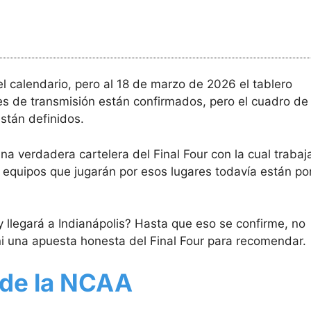
l calendario, pero al 18 de marzo de 2026 el tablero
lles de transmisión están confirmados, pero el cuadro de
stán definidos.
na verdadera cartelera del Final Four con la cual trabaja
os equipos que jugarán por esos lugares todavía están po
y llegará a Indianápolis? Hasta que eso se confirme, no
i una apuesta honesta del Final Four para recomendar.
r de la NCAA