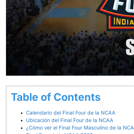
Table of Contents
Calendario del Final Four de la NCAA
Ubicación del Final Four de la NCAA
¿Cómo ver el Final Four Masculino de la NC