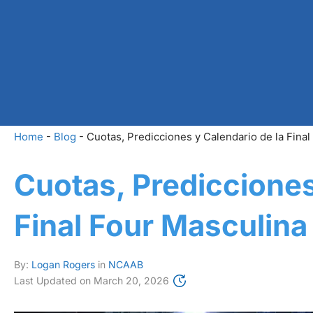
Skip
to
content
Home
-
Blog
-
Cuotas, Predicciones y Calendario de la Fina
Cuotas, Predicciones
Final Four Masculin
By:
Logan Rogers
in
NCAAB
Last Updated on
March 20, 2026