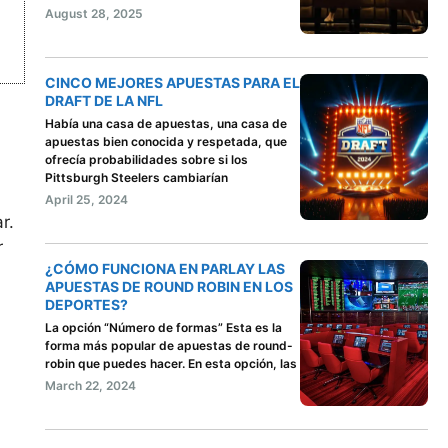
August 28, 2025
CINCO MEJORES APUESTAS PARA EL
DRAFT DE LA NFL
Había una casa de apuestas, una casa de
apuestas bien conocida y respetada, que
ofrecía probabilidades sobre si los
Pittsburgh Steelers cambiarían
April 25, 2024
r.
r
¿CÓMO FUNCIONA EN PARLAY LAS
APUESTAS DE ROUND ROBIN EN LOS
DEPORTES?
La opción “Número de formas” Esta es la
forma más popular de apuestas de round-
robin que puedes hacer. En esta opción, las
March 22, 2024