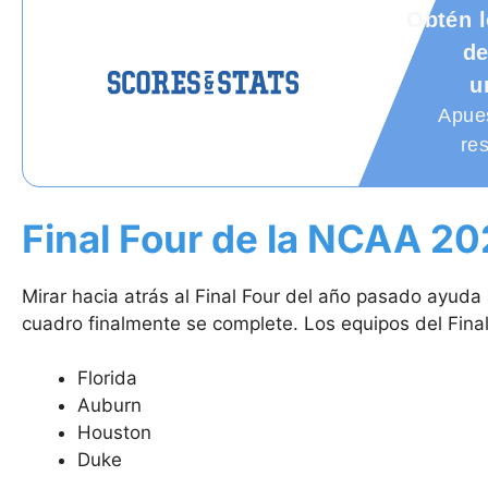
Obtén l
de
u
Apues
re
Final Four de la NCAA 2
Mirar hacia atrás al Final Four del año pasado ayud
cuadro finalmente se complete. Los equipos del Fina
Florida
Auburn
Houston
Duke