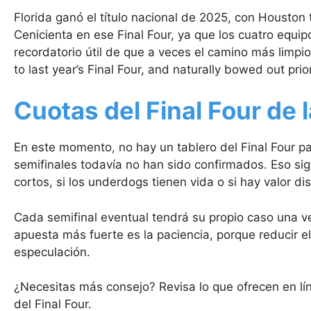
Florida ganó el título nacional de 2025, con Houst
Cenicienta en ese Final Four, ya que los cuatro equi
recordatorio útil de que a veces el camino más limpio
to last year’s Final Four, and naturally bowed out pri
Cuotas del Final Four de
En este momento, no hay un tablero del Final Four p
semifinales todavía no han sido confirmados. Eso sig
cortos, si los underdogs tienen vida o si hay valor di
Cada semifinal eventual tendrá su propio caso una ve
apuesta más fuerte es la paciencia, porque reducir el
especulación.
¿Necesitas más consejo? Revisa lo que ofrecen en lí
del Final Four.