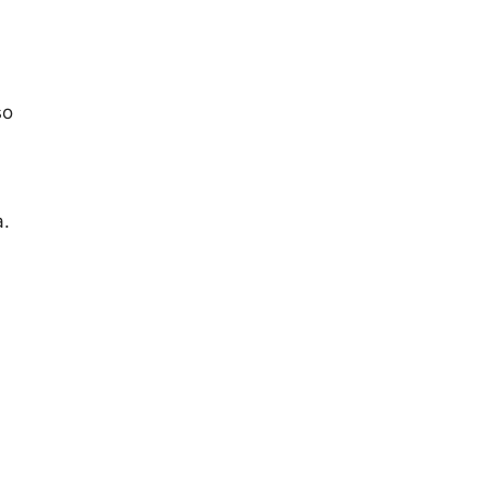
so
a.