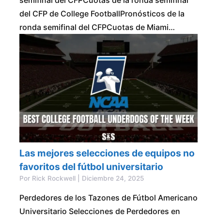
semifinal del CFPCuotas de la ronda semifinal
del CFP de College FootballPronósticos de la
ronda semifinal del CFPCuotas de Miami
Hurricanes vs. Ole Miss RebelsCuotas de
Oregon Ducks vs.
Las mejores selecciones de equipos no
favoritos del fútbol universitario
Por Rick Rockwell | Diciembre 24, 2025
Perdedores de los Tazones de Fútbol Americano
Universitario Selecciones de Perdedores en