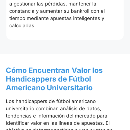
a gestionar las pérdidas, mantener la
constancia y aumentar su bankroll con el
tiempo mediante apuestas inteligentes y
calculadas.
Cómo Encuentran Valor los
Handicappers de Fútbol
Americano Universitario
Los handicappers de fútbol americano
universitario combinan análisis de datos,
tendencias e información del mercado para
identificar valor en las líneas de apuestas. El