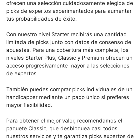
ofrecen una selección cuidadosamente elegida de
picks de expertos experimentados para aumentar
tus probabilidades de éxito.
Con nuestro nivel Starter recibirás una cantidad
limitada de picks junto con datos de consenso de
apuestas. Para una cobertura más completa, los
niveles Starter Plus, Classic y Premium ofrecen un
acceso progresivamente mayor a las selecciones
de expertos.
También puedes comprar picks individuales de un
handicapper mediante un pago único si prefieres
mayor flexibilidad.
Para obtener el mejor valor, recomendamos el
paquete Classic, que desbloquea casi todos
nuestros servicios y te garantiza picks expertos de