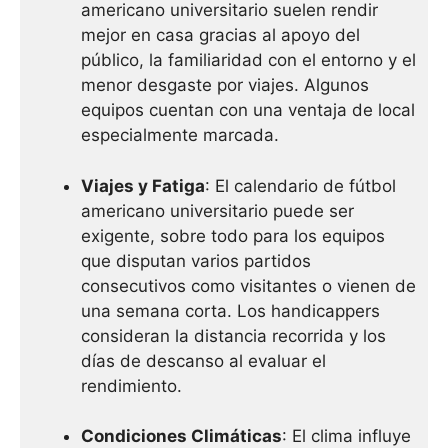
americano universitario suelen rendir
mejor en casa gracias al apoyo del
público, la familiaridad con el entorno y el
menor desgaste por viajes. Algunos
equipos cuentan con una ventaja de local
especialmente marcada.
Viajes y Fatiga
: El calendario de fútbol
americano universitario puede ser
exigente, sobre todo para los equipos
que disputan varios partidos
consecutivos como visitantes o vienen de
una semana corta. Los handicappers
consideran la distancia recorrida y los
días de descanso al evaluar el
rendimiento.
Condiciones Climáticas
: El clima influye