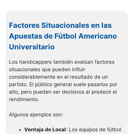
Factores Situacionales en las
Apuestas de Fútbol Americano
Universitario
Los handicappers también evalúan factores
situacionales que pueden influir
considerablemente en el resultado de un
partido. El público general suele pasarlos por
alto, pero pueden ser decisivos al predecir el
rendimiento.
Algunos ejemplos son:
Ventaja de Local
: Los equipos de fútbol