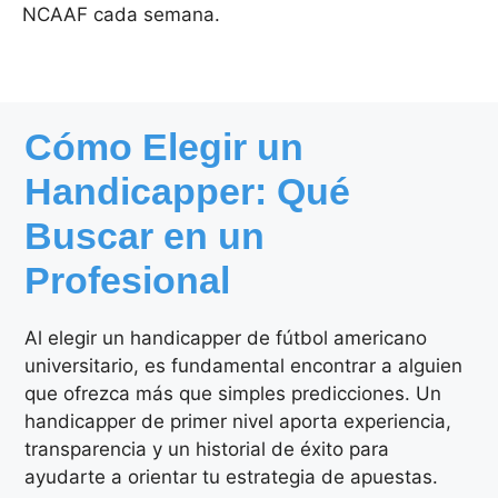
NCAAF cada semana.
Cómo Elegir un
Handicapper: Qué
Buscar en un
Profesional
Al elegir un handicapper de fútbol americano
universitario, es fundamental encontrar a alguien
que ofrezca más que simples predicciones. Un
handicapper de primer nivel aporta experiencia,
transparencia y un historial de éxito para
ayudarte a orientar tu estrategia de apuestas.