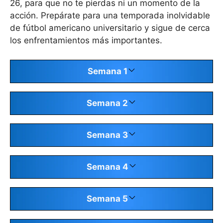
26, para que no te pierdas ni un momento de la
acción. Prepárate para una temporada inolvidable
de fútbol americano universitario y sigue de cerca
los enfrentamientos más importantes.
Semana 1
Semana 2
Semana 3
Semana 4
Semana 5