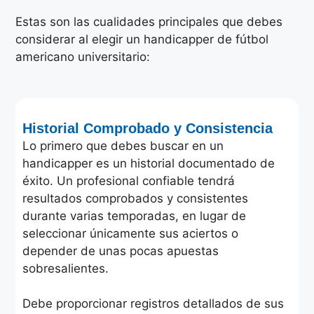
Estas son las cualidades principales que debes
considerar al elegir un handicapper de fútbol
americano universitario:
Historial Comprobado y Consistencia
Lo primero que debes buscar en un
handicapper es un historial documentado de
éxito. Un profesional confiable tendrá
resultados comprobados y consistentes
durante varias temporadas, en lugar de
seleccionar únicamente sus aciertos o
depender de unas pocas apuestas
sobresalientes.
Debe proporcionar registros detallados de sus