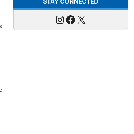
STAY CONNECTED
Instagram
Facebook
X
s
te