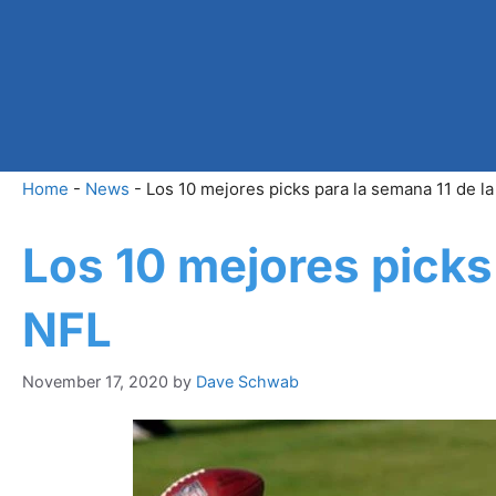
Skip
to
content
Home
-
News
-
Los 10 mejores picks para la semana 11 de l
Los 10 mejores picks 
NFL
November 17, 2020
by
Dave Schwab