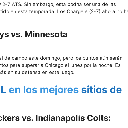
 2-7 ATS. Sin embargo, esta podría ser una de las
rtido en esta temporada. Los Chargers (2-7) ahora no h
oys
vs.
Minnesota
al de campo este domingo, pero los puntos aún serán
ntos para superar a Chicago el lunes por la noche. Es
más en su defensa en este juego.
FL
en los mejores
sitios de
ckers
vs.
Indianapolis Colts: