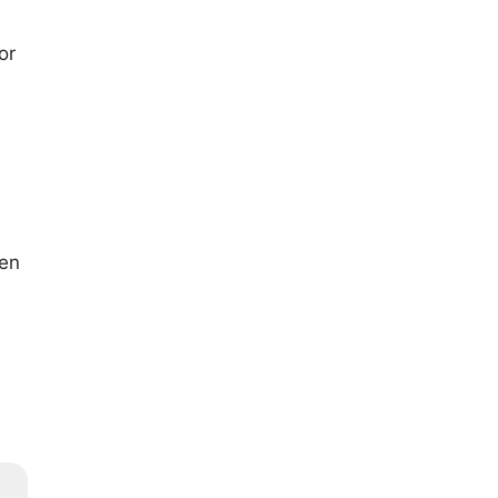
or
 en