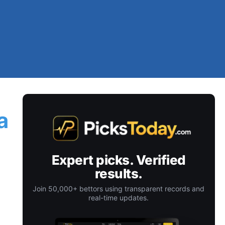
a
Expert picks. Verified
results.
Join 50,000+ bettors using transparent records and
real-time updates.