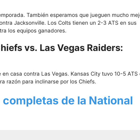
 temporada. También esperamos que jueguen mucho mej
ntra Jacksonville. Los Colts tienen un 2-3 ATS en sus
tra los equipos ganadores.
Chiefs
vs.
Las Vegas Raiders:
e en casa contra Las Vegas. Kansas City tuvo 10-5 ATS
a razón para inclinarse por los Chiefs.
 completas de la National