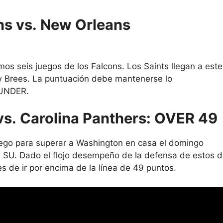
ns
vs.
New Orleans
mos seis juegos de los Falcons. Los Saints llegan a este
w Brees. La puntuación debe mantenerse lo
 UNDER.
vs.
Carolina Panthers:
OVER
49
 juego para superar a Washington en casa el domingo
s SU. Dado el flojo desempeño de la defensa de estos 
s de ir por encima de la línea de 49 puntos.