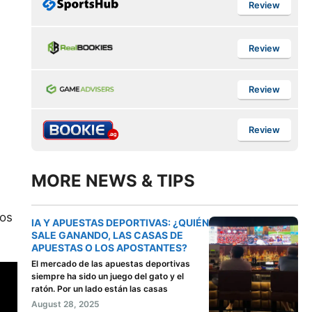
Review
Review
Review
Review
MORE NEWS & TIPS
dos
IA Y APUESTAS DEPORTIVAS: ¿QUIÉN
SALE GANANDO, LAS CASAS DE
APUESTAS O LOS APOSTANTES?
El mercado de las apuestas deportivas
siempre ha sido un juego del gato y el
ratón. Por un lado están las casas
August 28, 2025