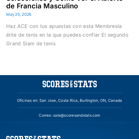
de Francia Masculino
May 25, 2026
Haz ACE con tus apuestas con esta Membresía
élite de tenis en la que puedes confiar El segundo
Grand Slam de tenis
Oficinas en: San Jose, Costa Rica, Burlington, ON, Canada
Correo:
sale@scoresandstats.com