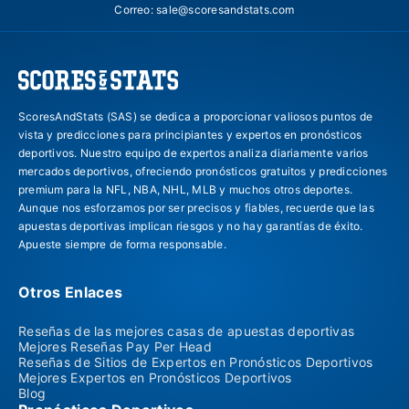
Correo:
sale@scoresandstats.com
ScoresAndStats (SAS) se dedica a proporcionar valiosos puntos de
vista y predicciones para principiantes y expertos en pronósticos
deportivos. Nuestro equipo de expertos analiza diariamente varios
mercados deportivos, ofreciendo pronósticos gratuitos y predicciones
premium para la NFL, NBA, NHL, MLB y muchos otros deportes.
Aunque nos esforzamos por ser precisos y fiables, recuerde que las
apuestas deportivas implican riesgos y no hay garantías de éxito.
Apueste siempre de forma responsable.
Otros Enlaces
Reseñas de las mejores casas de apuestas deportivas
Mejores Reseñas Pay Per Head
Reseñas de Sitios de Expertos en Pronósticos Deportivos
Mejores Expertos en Pronósticos Deportivos
Blog