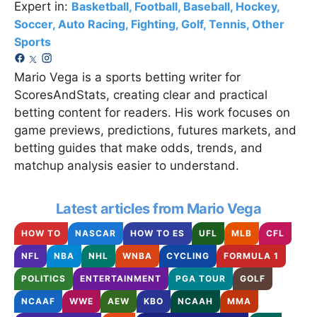
Expert in:
Basketball, Football, Baseball, Hockey,
Soccer, Auto Racing, Fighting, Golf, Tennis, Other
Sports
Mario Vega is a sports betting writer for
ScoresAndStats, creating clear and practical
betting content for readers. His work focuses on
game previews, predictions, futures markets, and
betting guides that make odds, trends, and
matchup analysis easier to understand.
Latest articles from Mario Vega
HOW TO
NASCAR
HOW TO ES
UFL
MLB
CFL
NFL
NBA
NHL
WNBA
CYCLING
FORMULA 1
POLITICS
ENTERTAINMENT
PGA TOUR
GOLF
NCAAF
WWE
AEW
KBO
NCAAH
MMA