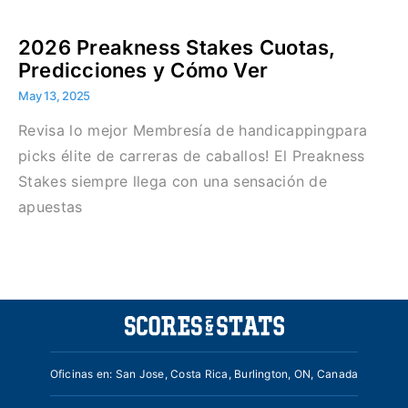
2026 Preakness Stakes Cuotas,
Predicciones y Cómo Ver
May 13, 2025
Revisa lo mejor Membresía de handicappingpara
picks élite de carreras de caballos! El Preakness
Stakes siempre llega con una sensación de
apuestas
Oficinas en: San Jose, Costa Rica, Burlington, ON, Canada